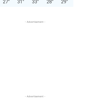
27
°
31
°
33
°
28
°
29
°
- Advertisement -
- Advertisement -