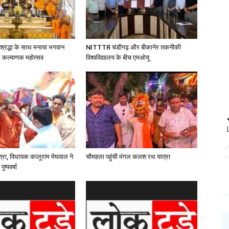
ं श्रद्धा के साथ मनाया भगवान
NITTTR चंडीगढ़ और बीकानेर तकनीकी
्भ कल्याणक महोत्सव
विश्वविद्यालय के बीच एमओयू
ात्रा, विधायक कालूराम मेघवाल ने
चौमहला पहुंची मंगल कलश रथ यात्रा
ुष्पवर्षा