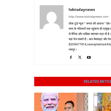
loktodaynews
http://www.loktodaynews.com
लोक टूडे न्यूज " जनता की आवाज " देश की
सत्ता के गलियारों तक पहुंचाना ही प्रमुख 
से दैनिक और पाक्षिक समाचार पत्र भी ह
यहां भेज सकते हैं। आप वैबसाइट और पे
8209477614,neerajmehra445@gm
जयपुर।
RELATED ARTIC