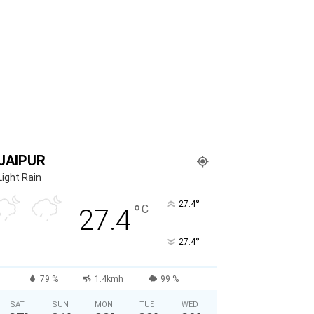
JAIPUR
Light Rain
°
27.4
°
C
27.4
°
27.4
79 %
1.4kmh
99 %
SAT
SUN
MON
TUE
WED