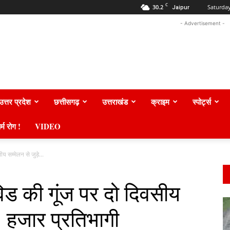
C
30.2
Saturday
Jaipur
- Advertisement -
उत्तर प्रदेश
छत्तीसगढ़
उत्तराखंड
क्राइम
स्पोर्ट्स
र्म रोग !
VIDEO
य सम्मेलन से जुड़े...
विड की गूंज पर दो दिवसीय
0 हजार प्रतिभागी