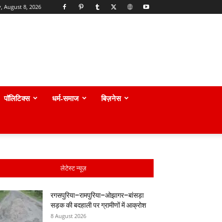
, August 8, 2026
पॉलिटिक्स
धर्म-समाज
बिज़नेस
लेटेस्ट न्यूज़
रगसपुरिया–रामपुरिया–ओझागर–बांसड़ा
सड़क की बदहाली पर ग्रामीणों में आक्रोश
8 August 2026