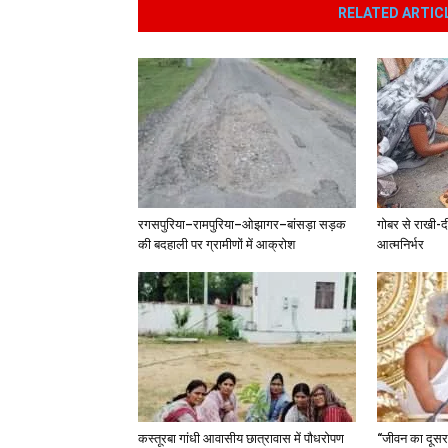
RELATED ARTIC
रगसपुरिया–रामपुरिया–ओझागर–बांसड़ा सड़क
गोबर से राखी-द
की बदहाली पर ग्रामीणों में आक्रोश
आत्मनिर्भर
कस्तूरबा गांधी आवासीय छात्रावास में पौधरोपण
“जीवन का दूसरा 