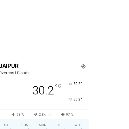
JAIPUR
Overcast Clouds
°
30.2
°
C
30.2
°
30.2
63 %
2.8kmh
97 %
SAT
SUN
MON
TUE
WED