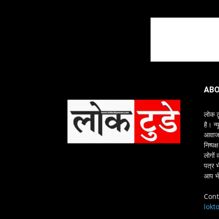
ABO
लोक ट
है। न्
आवाज क
निष्पक
लोगों 
पत्र 
आप भी
Cont
lokt