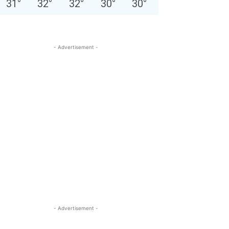
31
°
32
°
32
°
30
°
30
°
- Advertisement -
- Advertisement -