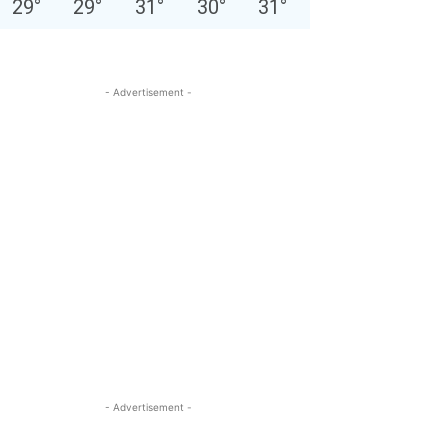
29
°
29
°
31
°
30
°
31
°
- Advertisement -
- Advertisement -