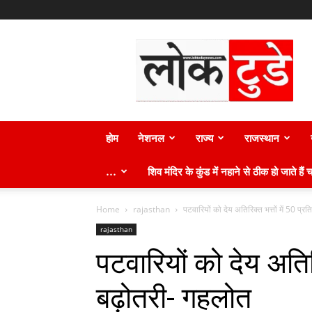
लोक
टुडे
न्यूज़
होम
नेशनल
राज्य
राजस्थान
…
शिव मंदिर के कुंड में नहाने से ठीक हो जाते हैं च
Home
rajasthan
पटवारियों को देय अतिरिक्त भत्तों में 50 प्
rajasthan
पटवारियों को देय अतिर
बढ़ोतरी- गहलोत