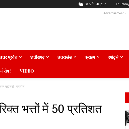
C
31.5
Thursday
Jaipur
- Advertisement -
उत्तर प्रदेश
छत्तीसगढ़
उत्तराखंड
क्राइम
स्पोर्ट्स
र्म रोग !
VIDEO
रतिशत बढ़ोतरी- गहलोत
िक्त भत्तों में 50 प्रतिशत