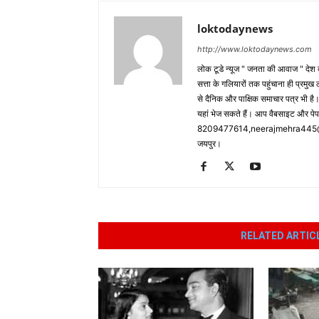
loktodaynews
http://www.loktodaynews.com
लोक टूडे न्यूज " जनता की आवाज " देश की
सत्ता के गलियारों तक पहुंचाना ही प्रमुख 
से दैनिक और पाक्षिक समाचार पत्र भी ह
यहां भेज सकते हैं। आप वैबसाइट और पे
8209477614,neerajmehra445@gm
जयपुर।
RELATED ARTIC