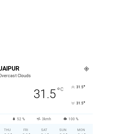
JAIPUR
Overcast Clouds
°
31.5
°
C
31.5
°
31.5
52 %
3kmh
100 %
THU
FRI
SAT
SUN
MON