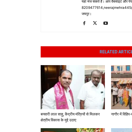
यहां भेज सकते हैं। आप वैबसाइट और पे
8209477614,neerajmehra445@gm
जयपुर।
RELATED ARTIC
बनवारी लाल साहू, केंद्रीय मंत्रियों से मिलकर
नागौर में विहि
क्षेत्रीय विकास के मुद्दे उठाए