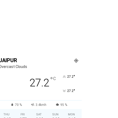
JAIPUR
Overcast Clouds
°
27.2
°
C
27.2
°
27.2
70 %
3.4kmh
95 %
THU
FRI
SAT
SUN
MON