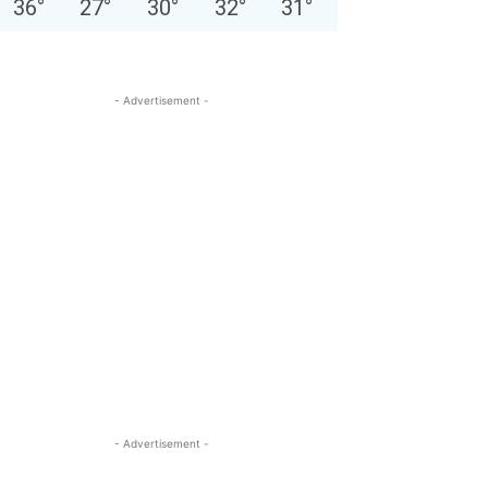
36
°
27
°
30
°
32
°
31
°
- Advertisement -
- Advertisement -