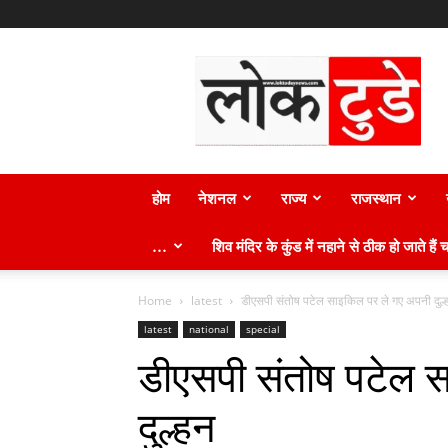
लोक
टुडे
न्यूज़
होम
नेशनल
राज्य
राजस्थान
…
शिव मंदिर के कुंड में नहाने से ठीक हो जाते हैं च
Home
latest
डीएसपी संतोष पटेल साइकिल पर ले गए अपनी दुल्
latest
national
special
डीएसपी संतोष पटेल 
दुल्हन