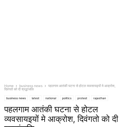
Home
business news
पहलगाम आतंकी घटना से होटल व्यवसायइयों मे आक्रोश,
दिवंगतो को दी श्रद्धांजलि
business news
latest
national
politics
protest
rajasthan
पहलगाम आतंकी घटना से होटल
religion/society
व्यवसायइयों मे आक्रोश, दिवंगतो को दी