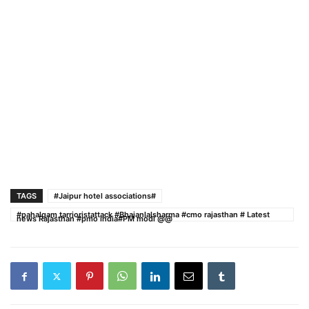
TAGS
#Jaipur hotel associations#
#pahalgam tarrioristattack #Bhajanlalsharma #cmo rajasthan # Latest
news Rajasthan #pmo india#PM modi @@