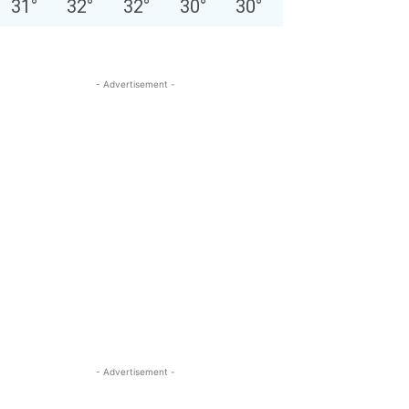
31
°
32
°
32
°
30
°
30
°
- Advertisement -
- Advertisement -