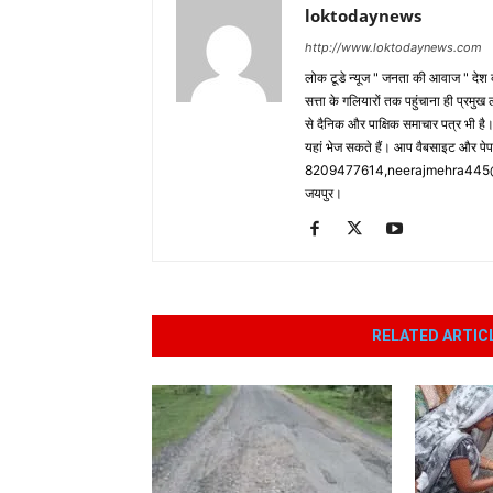
loktodaynews
http://www.loktodaynews.com
लोक टूडे न्यूज " जनता की आवाज " देश की
सत्ता के गलियारों तक पहुंचाना ही प्रमुख 
से दैनिक और पाक्षिक समाचार पत्र भी ह
यहां भेज सकते हैं। आप वैबसाइट और पे
8209477614,neerajmehra445@gm
जयपुर।
RELATED ARTIC