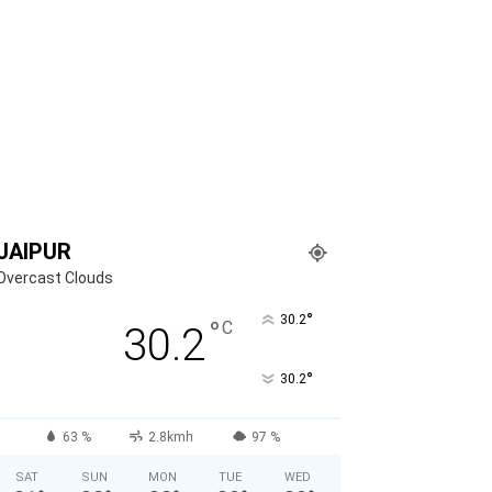
JAIPUR
Overcast Clouds
°
30.2
°
C
30.2
°
30.2
63 %
2.8kmh
97 %
SAT
SUN
MON
TUE
WED