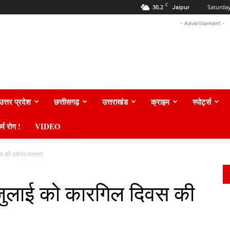
C
30.2
Saturday
Jaipur
- Advertisement -
उत्तर प्रदेश
छत्तीसगढ़
उत्तराखंड
क्राइम
स्पोर्ट्स
र्म रोग !
VIDEO
 की वर्षगांठ मनाएगा
5 जुलाई को कारगिल दिवस की