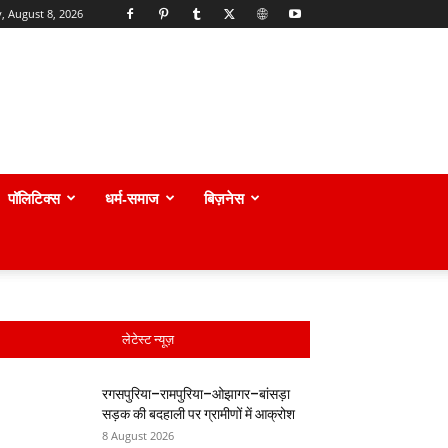
, August 8, 2026
पॉलिटिक्स
धर्म-समाज
बिज़नेस
लेटेस्ट न्यूज़
रगसपुरिया–रामपुरिया–ओझागर–बांसड़ा
सड़क की बदहाली पर ग्रामीणों में आक्रोश
8 August 2026