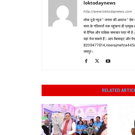
loktodaynews
http://www.loktodaynews.com
लोक टूडे न्यूज " जनता की आवाज " देश की
सत्ता के गलियारों तक पहुंचाना ही प्रमुख 
से दैनिक और पाक्षिक समाचार पत्र भी ह
यहां भेज सकते हैं। आप वैबसाइट और पे
8209477614,neerajmehra445@gm
जयपुर।
RELATED ARTIC