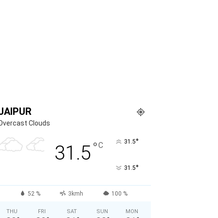
JAIPUR
Overcast Clouds
°
31.5
°
C
31.5
°
31.5
52 %
3kmh
100 %
THU
FRI
SAT
SUN
MON