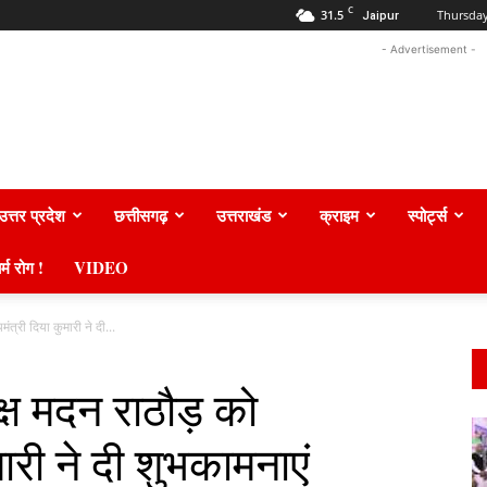
C
31.5
Thursday
Jaipur
- Advertisement -
उत्तर प्रदेश
छत्तीसगढ़
उत्तराखंड
क्राइम
स्पोर्ट्स
र्म रोग !
VIDEO
ंत्री दिया कुमारी ने दी...
क्ष मदन राठौड़ को
मारी ने दी शुभकामनाएं