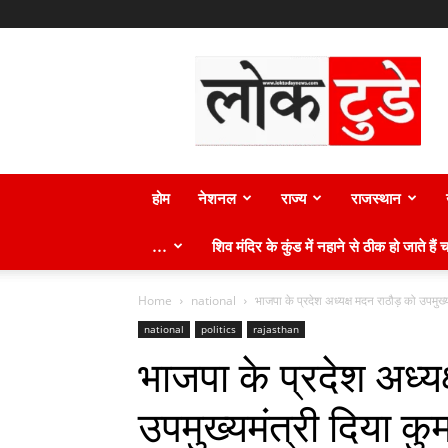
लोक
टुडे
न्यूज़
होम
नेशनल
राज्य
राजस्थान
…
शिव मंदिर के कुंड में नहाने से ठीक हो जाते हैं च
Home
national
भाजपा के प्रदेश अध्यक्ष मदन राठौड़ को उपमुख्यम
national
politics
rajasthan
भाजपा के प्रदेश अध्य
उपमुख्यमंत्री दिया कु