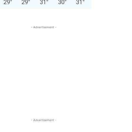
29
°
29
°
31
°
30
°
31
°
- Advertisement -
- Advertisement -