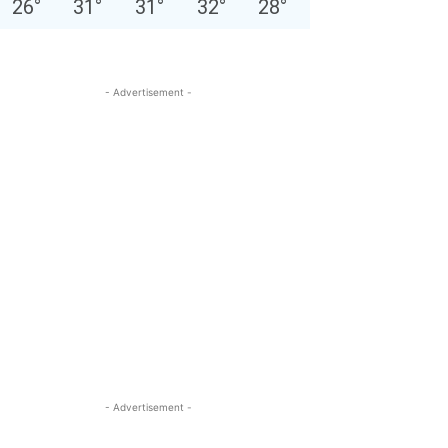
26
°
31
°
31
°
32
°
28
°
- Advertisement -
- Advertisement -