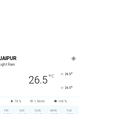
JAIPUR
Light Rain
°
26.5
°
C
26.5
°
26.5
78 %
1.5kmh
100 %
FRI
SAT
SUN
MON
TUE