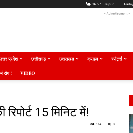
C
26.5
Frida
Jaipur
- Advertisement -
उत्तर प्रदेश
छत्तीसगढ़
उत्तराखंड
क्राइम
स्पोर्ट्स
र्म रोग !
VIDEO
 रिपोर्ट 15 मिनिट में!
114
0