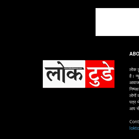
ABO
लोक ट
है। न्
आवाज क
निष्पक
लोगों 
पत्र 
आप भी
Cont
lokt