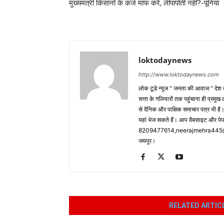
मुख्यमंत्री किसानों के कर्ज माफ करें, लीपापोती नहीं?-पूनियां
loktodaynews
http://www.loktodaynews.com
लोक टूडे न्यूज " जनता की आवाज " देश की
सत्ता के गलियारों तक पहुंचाना ही प्रमुख 
से दैनिक और पाक्षिक समाचार पत्र भी ह
यहां भेज सकते हैं। आप वैबसाइट और पे
8209477614,neerajmehra445@gm
जयपुर।
RELATED ARTIC