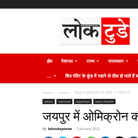
लोक
टुडे
न्यूज़
होम
नेशनल
राज्य
राजस्थान
…
शिव मंदिर के कुंड में नहाने से ठीक हो जाते हैं च
Home
latest
जयपुर में ओमिक्रोन की रिपोर्ट 15 मिनिट में!
latest
national
rajasthan
vastu-health
जयपुर में ओमिक्रोन की
By
loktodaynews
-
5 January 2022