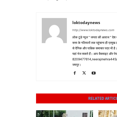
loktodaynews
http://www.loktodaynews.com
लोक टूडे न्यूज " जनता की आवाज " देश की
सत्ता के गलियारों तक पहुंचाना ही प्रमुख 
से दैनिक और पाक्षिक समाचार पत्र भी ह
यहां भेज सकते हैं। आप वैबसाइट और पे
8209477614,neerajmehra445@gm
जयपुर।
RELATED ARTIC