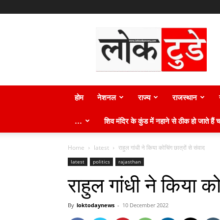
लोक
टुडे
न्यूज़
होम
नेशनल
राज्य
राजस्थान
…
शिव मंदिर के कुंड में नहाने से ठीक हो जाते हैं च
Home
latest
राहुल गांधी ने किया कोचिंग छात्रों से संवाद
latest
politics
rajasthan
राहुल गांधी ने किया को
By
loktodaynews
-
10 December 2022