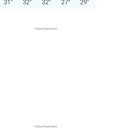
31
°
32
°
32
°
27
°
29
°
- Advertisement -
- Advertisement -