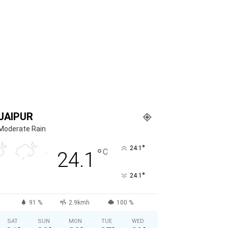
JAIPUR
Moderate Rain
°
24.1
°
C
24.1
°
24.1
91 %
2.9kmh
100 %
SAT
SUN
MON
TUE
WED